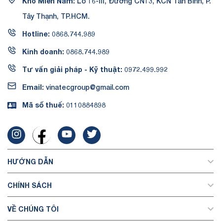
Kho Miền Nam:
Lô 16-III, Đường CN13, KCN Tân Bình, P.
Tây Thạnh, TP.HCM.
Hotline:
0868.744.989
Kinh doanh:
0868.744.989
Tư vấn giải pháp - Kỹ thuật:
0972.499.992
Email:
vinatecgroup@gmail.com
Mã số thuế:
0110884898
HƯỚNG DẪN
CHÍNH SÁCH
VỀ CHÚNG TÔI