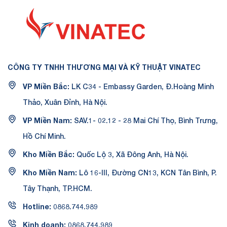
CÔNG TY TNHH THƯƠNG MẠI VÀ KỸ THUẬT VINATEC
VP Miền Bắc:
LK C34 - Embassy Garden, Đ.Hoàng Minh
Thảo, Xuân Đỉnh, Hà Nội.
VP Miền Nam:
SAV.1- 02.12 - 28 Mai Chí Thọ, Bình Trưng,
Hồ Chí Minh.
Kho Miền Bắc:
Quốc Lộ 3, Xã Đông Anh, Hà Nội.
Kho Miền Nam:
Lô 16-III, Đường CN13, KCN Tân Bình, P.
Tây Thạnh, TP.HCM.
Hotline:
0868.744.989
Kinh doanh:
0868.744.989