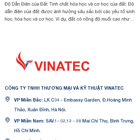
Độ Dẫn Điện của Đất Tính chất hóa học và cơ học của đất: Độ
dẫn điện của đất được ảnh hưởng sâu sắc bởi các yếu tố sinh
học, hóa học và cơ học. Ví dụ, đất có nồng độ muối cao như
đất ở vùng ven bi...
CÔNG TY TNHH THƯƠNG MẠI VÀ KỸ THUẬT VINATEC
VP Miền Bắc:
LK C34 - Embassy Garden, Đ.Hoàng Minh
Thảo, Xuân Đỉnh, Hà Nội.
VP Miền Nam:
SAV.1- 02.12 - 28 Mai Chí Thọ, Bình Trưng,
Hồ Chí Minh.