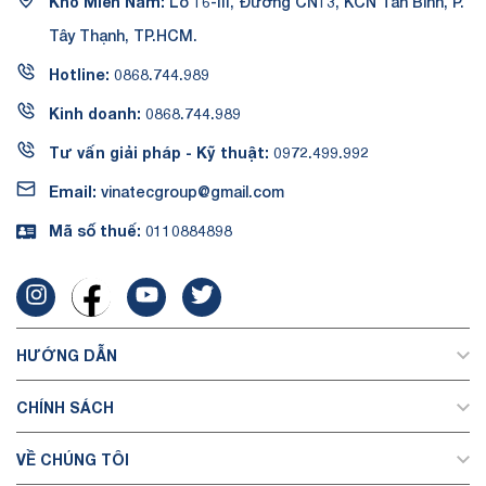
Kho Miền Nam:
Lô 16-III, Đường CN13, KCN Tân Bình, P.
Tây Thạnh, TP.HCM.
Hotline:
0868.744.989
Kinh doanh:
0868.744.989
Tư vấn giải pháp - Kỹ thuật:
0972.499.992
Email:
vinatecgroup@gmail.com
Mã số thuế:
0110884898
HƯỚNG DẪN
CHÍNH SÁCH
VỀ CHÚNG TÔI