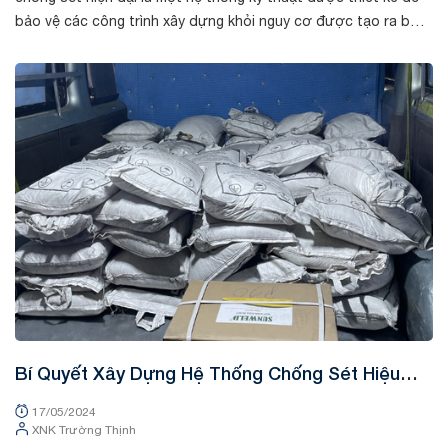
bảo vệ các công trình xây dựng khỏi nguy cơ được tạo ra bởi
sét và tác độ...
Tin tức
Bí Quyết Xây Dựng Hệ Thống Chống Sét Hiệu
Quả cho Cơ Sở Hạ Tầng
17/05/2024
XNK Trường Thịnh