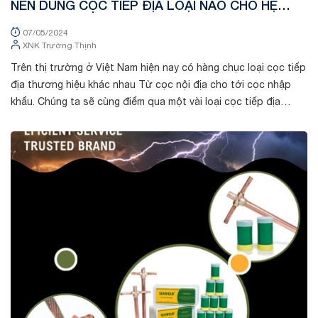
NÊN DÙNG CỌC TIẾP ĐỊA LOẠI NÀO CHO HỆ
THỐNG CHỐNG SÉT
07/05/2024
XNK Trường Thịnh
Trên thị trường ở Việt Nam hiện nay có hàng chục loại cọc tiếp
địa thương hiệu khác nhau Từ cọc nội địa cho tới cọc nhập
khẩu. Chúng ta sẽ cùng điểm qua một vài loại cọc tiếp địa
thông dụng trên th...
Tin tức