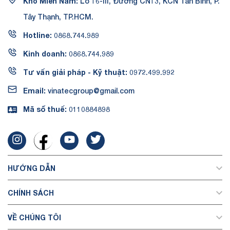
Kho Miền Nam:
Lô 16-III, Đường CN13, KCN Tân Bình, P.
Tây Thạnh, TP.HCM.
Hotline:
0868.744.989
Kinh doanh:
0868.744.989
Tư vấn giải pháp - Kỹ thuật:
0972.499.992
Email:
vinatecgroup@gmail.com
Mã số thuế:
0110884898
HƯỚNG DẪN
CHÍNH SÁCH
VỀ CHÚNG TÔI