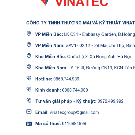
CÔNG TY TNHH THƯƠNG MẠI VÀ KỸ THUẬT VINA
VP Miền Bắc:
LK C34 - Embassy Garden, Đ.Hoàng 
VP Miền Nam:
SAV.1- 02.12 - 28 Mai Chí Thọ, Bình
Kho Miền Bắc:
Quốc Lộ 3, Xã Đông Anh, Hà Nội.
Kho Miền Nam:
Lô 16-III, Đường CN13, KCN Tân B
Hotline:
0868.744.989
Kinh doanh:
0868.744.989
Tư vấn giải pháp - Kỹ thuật:
0972.499.992
Email:
vinatecgroup@gmail.com
Mã số thuế:
0110884898