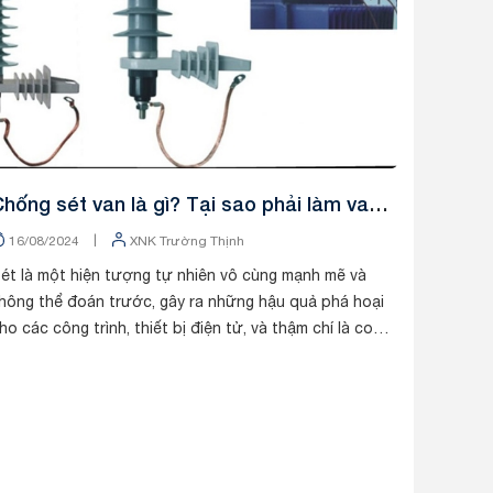
hống sét van là gì? Tại sao phải làm van
chống sét
|
16/08/2024
XNK Trường Thịnh
ét là một hiện tượng tự nhiên vô cùng mạnh mẽ và
hông thể đoán trước, gây ra những hậu quả phá hoại
ho các công trình, thiết bị điện tử, và thậm chí là con
gười. Với sự phát triển của công nghệ...