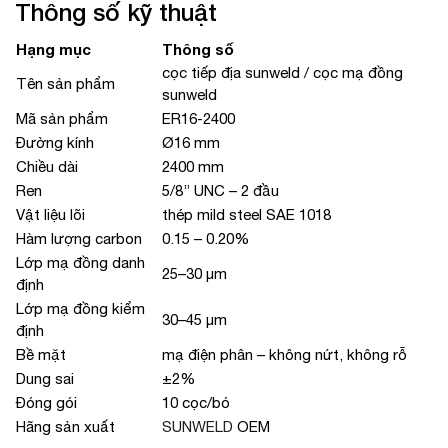
Thông số kỹ thuật
Hạng mục
Thông số
cọc tiếp địa sunweld / cọc mạ đồng
Tên sản phẩm
sunweld
Mã sản phẩm
ER16-2400
Đường kính
Ø16 mm
Chiều dài
2400 mm
Ren
5/8’’ UNC – 2 đầu
Vật liệu lõi
thép mild steel SAE 1018
Hàm lượng carbon
0.15 – 0.20%
Lớp mạ đồng danh
25–30 µm
định
Lớp mạ đồng kiểm
30–45 µm
định
Bề mặt
mạ điện phân – không nứt, không rỗ
Dung sai
±2%
Đóng gói
10 cọc/bó
Hãng sản xuất
SUNWELD
OEM