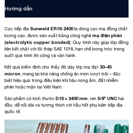
Hướng dẫn
Sunweld ER16-2400
Cọc tiếp địa
là dòng cọc mạ đồng chất
mạ điện phân
lượng cao, được sản xuất bằng công nghệ
(electrolytic copper bonded)
. Quy trình này giúp lớp đồng
liên kết chặt với lõi thép SAE 1018, hạn chế bong tróc trong
suốt quá trình thi công và vận hành.
30–45
Kết quả kiểm định cho thấy độ dày lớp mạ đạt
micron
, mang lại khả năng chống ăn mòn vượt trội – đặc
biệt hiệu quả trong điều kiện khí hậu nóng ẩm, đất nhiễm
phèn hoặc mặn tại Việt Nam.
D16 × 2400 mm
5/8” UNC
Sản phẩm có kích thước
, ren
hai
đầu, dễ nối dài và tương thích với hầu hết phụ kiện tiếp địa
quốc tế.