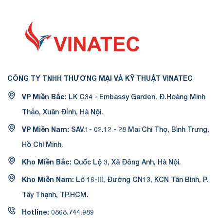
CÔNG TY TNHH THƯƠNG MẠI VÀ KỸ THUẬT VINATEC
VP Miền Bắc:
LK C34 - Embassy Garden, Đ.Hoàng Minh
Thảo, Xuân Đỉnh, Hà Nội.
VP Miền Nam:
SAV.1- 02.12 - 28 Mai Chí Thọ, Bình Trưng,
Hồ Chí Minh.
Kho Miền Bắc:
Quốc Lộ 3, Xã Đông Anh, Hà Nội.
Kho Miền Nam:
Lô 16-III, Đường CN13, KCN Tân Bình, P.
Tây Thạnh, TP.HCM.
Hotline:
0868.744.989