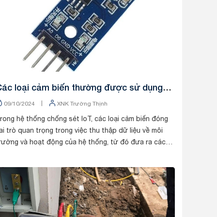
Các loại cảm biến thường được sử dụng
rong hệ thống chống sét IoT
|
09/10/2024
XNK Trường Thịnh
rong hệ thống chống sét IoT, các loại cảm biến đóng
ai trò quan trọng trong việc thu thập dữ liệu về môi
rường và hoạt động của hệ thống, từ đó đưa ra các
ảnh báo và quyết định bảo vệ kịp thời....
Tin tức