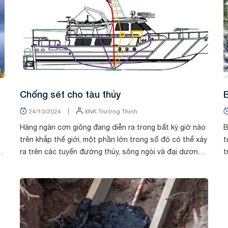
Chống sét cho tàu thủy
B
|
24/10/2024
XNK Trường Thịnh
Hàng ngàn cơn giông đang diễn ra trong bất kỳ giờ nào
B
trên khắp thế giới, một phần lớn trong số đó có thể xảy
t
ra trên các tuyến đường thủy, sông ngòi và đại dương.
t
Không giống như các công trì...
đ
Tin tức