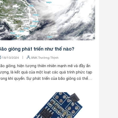
ão giông phát triển như thế nào?
|
18/10/2024
XNK Trường Thịnh
ão giông, hiện tượng thiên nhiên mạnh mẽ và đầy ấn
ượng, là kết quả của một loạt các quá trình phức tạp
rong khí quyển. Sự phát triển của bão giông có thể
ược chia thành ba giai đoạn chính: gia...
Tin tức