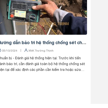
ướng dẫn bảo trì hệ thống chống sét cho
hà máy và xí nghiệp
|
05/10/2024
XNK Trường Thịnh
huẩn bị - Đánh giá hệ thống hiện tại: Trước khi tiến
ành bảo trì, cần đánh giá toàn bộ hệ thống chống sét
iện tại để xác định các phần cần kiểm tra hoặc sửa
hữa. - Chuẩn bị dụng cụ và trang th...