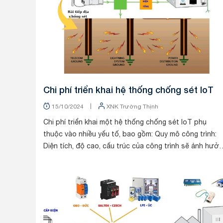
Chi phí triển khai hệ thống chống sét IoT
|
15/10/2024
XNK Trường Thịnh
Chi phí triển khai một hệ thống chống sét IoT phụ
thuộc vào nhiều yếu tố, bao gồm: Quy mô công trình:
Diện tích, độ cao, cấu trúc của công trình sẽ ảnh hưở
trực tiếp đến số lượng thiết bị, vật l...
Tin tức