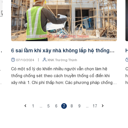
6 sai lầm khi xây nhà không lắp hệ thống
H
chống sét đúng chuẩn
n
|
07/10/2024
XNK Trường Thịnh
,
Có một số lý do khiến nhiều người vẫn chọn làm hệ
C
thống chống sét theo cách truyền thống cổ điển khi
h
xây nhà: 1. Chi phí thấp hơn: Các phương pháp chống
h
sét cổ điển thường sử dụng vật liệu cơ bản ...
c
1
...
5
6
7
8
9
...
17