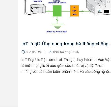
IoT là gì? Ứng dụng trong hệ thống chống
sét như thế nào?
|
08/10/2024
XNK Trường Thịnh
IoT là gì? IoT (Internet of Things), hay Internet Vạn Vật
là một mạng lưới bao gồm các thiết bị vật lý được
nhúng với các cảm biến, phần mềm, và các công nghệ
khác để kết nối và trao đổi dữ liệu v...