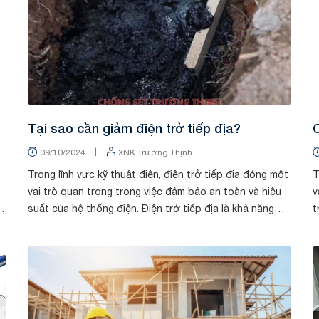
Tại sao cần giảm điện trở tiếp địa?
t
|
09/10/2024
XNK Trường Thịnh
Trong lĩnh vực kỹ thuật điện, điện trở tiếp địa đóng một
T
vai trò quan trọng trong việc đảm bảo an toàn và hiệu
v
ng
suất của hệ thống điện. Điện trở tiếp địa là khả năng
t
truyền tải dòng điện qua mặt đất...
c
Tin tức