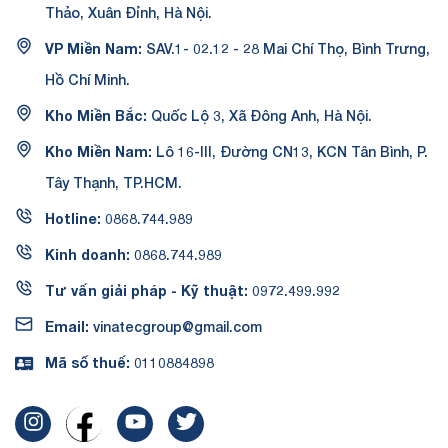
Thảo, Xuân Đỉnh, Hà Nội.
VP Miền Nam:
SAV.1- 02.12 - 28 Mai Chí Thọ, Bình Trưng,
Hồ Chí Minh.
Kho Miền Bắc:
Quốc Lộ 3, Xã Đông Anh, Hà Nội.
Kho Miền Nam:
Lô 16-III, Đường CN13, KCN Tân Bình, P.
Tây Thạnh, TP.HCM.
Hotline:
0868.744.989
Kinh doanh:
0868.744.989
Tư vấn giải pháp - Kỹ thuật:
0972.499.992
Email:
vinatecgroup@gmail.com
Mã số thuế:
0110884898