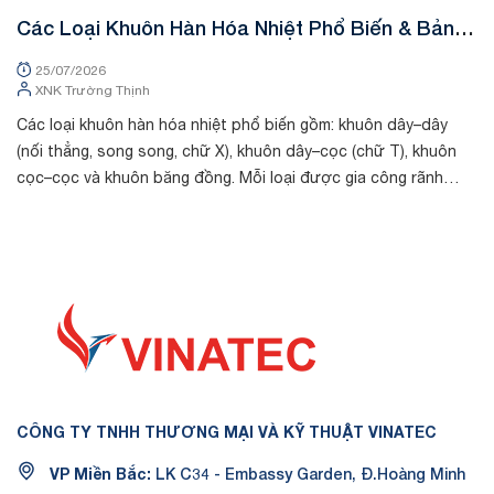
Các Loại Khuôn Hàn Hóa Nhiệt Phổ Biến & Bảng
K
Tra Mã Kỹ Thuật
&
25/07/2026
XNK Trường Thịnh
Các loại khuôn hàn hóa nhiệt phổ biến gồm: khuôn dây–dây
Tr
(nối thẳng, song song, chữ X), khuôn dây–cọc (chữ T), khuôn
chất
cọc–cọc và khuôn băng đồng. Mỗi loại được gia công rãnh
th
riêng theo kích thước cá...
dò
CÔNG TY TNHH THƯƠNG MẠI VÀ KỸ THUẬT VINATEC
VP Miền Bắc:
LK C34 - Embassy Garden, Đ.Hoàng Minh