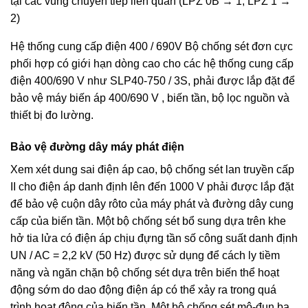
tại các vùng chuyển tiếp liên quan (LPZ 0B → 1, LPZ 1 →
2)
Hệ thống cung cấp điện 400 / 690V Bộ chống sét đơn cực
phối hợp có giới hạn dòng cao cho các hệ thống cung cấp
điện 400/690 V như SLP40-750 / 3S, phải được lắp đặt để
bảo vệ máy biến áp 400/690 V , biến tần, bộ lọc nguồn và
thiết bị đo lường.
Bảo vệ đường dây máy phát điện
Xem xét dung sai điện áp cao, bộ chống sét lan truyền cấp
II cho điện áp danh định lên đến 1000 V phải được lắp đặt
để bảo vệ cuộn dây rôto của máy phát và đường dây cung
cấp của biến tần. Một bộ chống sét bổ sung dựa trên khe
hở tia lửa có điện áp chịu đựng tần số công suất danh định
UN / AC = 2,2 kV (50 Hz) được sử dụng để cách ly tiềm
năng và ngăn chặn bộ chống sét dựa trên biến thể hoạt
động sớm do dao động điện áp có thể xảy ra trong quá
trình hoạt động của biến tần. Một bộ chống sét mô-đun ba