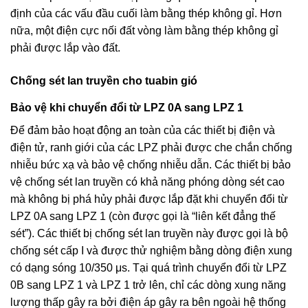
định của các vấu đầu cuối làm bằng thép không gỉ. Hơn
nữa, một điện cực nối đất vòng làm bằng thép không gỉ
phải được lắp vào đất.
Chống sét lan truyền cho tuabin gió
Bảo vệ khi chuyển đổi từ LPZ 0A sang LPZ 1
Để đảm bảo hoạt động an toàn của các thiết bị điện và
điện tử, ranh giới của các LPZ phải được che chắn chống
nhiễu bức xạ và bảo vệ chống nhiễu dẫn. Các thiết bị bảo
vệ chống sét lan truyền có khả năng phóng dòng sét cao
mà không bị phá hủy phải được lắp đặt khi chuyển đổi từ
LPZ 0A sang LPZ 1 (còn được gọi là “liên kết đẳng thế
sét”). Các thiết bị chống sét lan truyền này được gọi là bộ
chống sét cấp I và được thử nghiệm bằng dòng điện xung
có dạng sóng 10/350 μs. Tại quá trình chuyển đổi từ LPZ
0B sang LPZ 1 và LPZ 1 trở lên, chỉ các dòng xung năng
lượng thấp gây ra bởi điện áp gây ra bên ngoài hệ thống