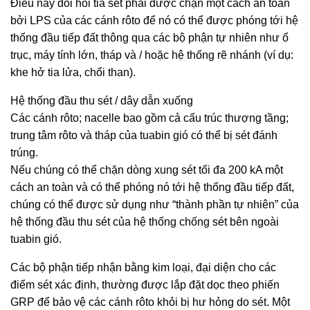
Điều này đòi hỏi tia sét phải được chặn một cách an toàn
bởi LPS của các cánh rôto để nó có thể được phóng tới hệ
thống đầu tiếp đất thông qua các bộ phận tự nhiên như ổ
trục, máy tính lớn, tháp và / hoặc hệ thống rẽ nhánh (ví dụ:
khe hở tia lửa, chổi than).
Hệ thống đầu thu sét / dây dẫn xuống
Các cánh rôto; nacelle bao gồm cả cấu trúc thượng tầng;
trung tâm rôto và tháp của tuabin gió có thể bị sét đánh
trúng.
Nếu chúng có thể chặn dòng xung sét tối đa 200 kA một
cách an toàn và có thể phóng nó tới hệ thống đầu tiếp đất,
chúng có thể được sử dụng như “thành phần tự nhiên” của
hệ thống đầu thu sét của hệ thống chống sét bên ngoài
tuabin gió.
Các bộ phận tiếp nhận bằng kim loại, đại diện cho các
điểm sét xác định, thường được lắp đặt dọc theo phiến
GRP để bảo vệ các cánh rôto khỏi bị hư hỏng do sét. Một