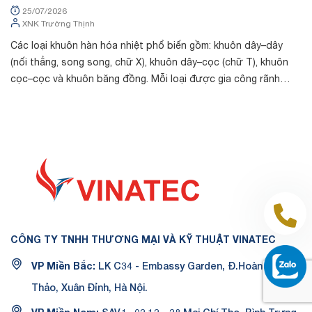
Tra Mã Kỹ Thuật
&
25/07/2026
XNK Trường Thịnh
Các loại khuôn hàn hóa nhiệt phổ biến gồm: khuôn dây–dây
Tr
(nối thẳng, song song, chữ X), khuôn dây–cọc (chữ T), khuôn
chất
cọc–cọc và khuôn băng đồng. Mỗi loại được gia công rãnh
th
riêng theo kích thước cá...
dò
CÔNG TY TNHH THƯƠNG MẠI VÀ KỸ THUẬT VINATEC
VP Miền Bắc:
LK C34 - Embassy Garden, Đ.Hoàng Minh
Thảo, Xuân Đỉnh, Hà Nội.