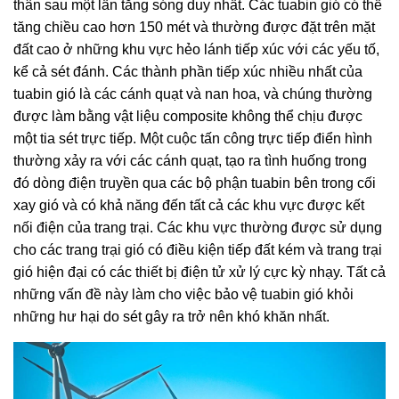
thân sau một lần tăng sóng duy nhất. Các tuabin gió có thể
tăng chiều cao hơn 150 mét và thường được đặt trên mặt
đất cao ở những khu vực hẻo lánh tiếp xúc với các yếu tố,
kể cả sét đánh. Các thành phần tiếp xúc nhiều nhất của
tuabin gió là các cánh quạt và nan hoa, và chúng thường
được làm bằng vật liệu composite không thể chịu được
một tia sét trực tiếp. Một cuộc tấn công trực tiếp điển hình
thường xảy ra với các cánh quạt, tạo ra tình huống trong
đó dòng điện truyền qua các bộ phận tuabin bên trong cối
xay gió và có khả năng đến tất cả các khu vực được kết
nối điện của trang trại. Các khu vực thường được sử dụng
cho các trang trại gió có điều kiện tiếp đất kém và trang trại
gió hiện đại có các thiết bị điện tử xử lý cực kỳ nhạy. Tất cả
những vấn đề này làm cho việc bảo vệ tuabin gió khỏi
những hư hại do sét gây ra trở nên khó khăn nhất.