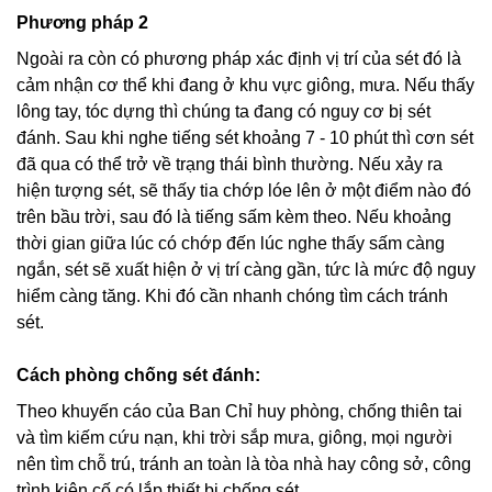
Phương pháp 2
Ngoài ra còn có phương pháp xác định vị trí của sét đó là
cảm nhận cơ thể khi đang ở khu vực giông, mưa. Nếu thấy
lông tay, tóc dựng thì chúng ta đang có nguy cơ bị sét
đánh. Sau khi nghe tiếng sét khoảng 7 - 10 phút thì cơn sét
đã qua có thể trở về trạng thái bình thường. Nếu xảy ra
hiện tượng sét, sẽ thấy tia chớp lóe lên ở một điểm nào đó
trên bầu trời, sau đó là tiếng sấm kèm theo. Nếu khoảng
thời gian giữa lúc có chớp đến lúc nghe thấy sấm càng
ngắn, sét sẽ xuất hiện ở vị trí càng gần, tức là mức độ nguy
hiểm càng tăng. Khi đó cần nhanh chóng tìm cách tránh
sét.
Cách phòng chống sét đánh:
Theo khuyến cáo của Ban Chỉ huy phòng, chống thiên tai
và tìm kiếm cứu nạn, khi trời sắp mưa, giông, mọi người
nên tìm chỗ trú, tránh an toàn là tòa nhà hay công sở, công
trình kiên cố có lắp thiết bị chống sét.