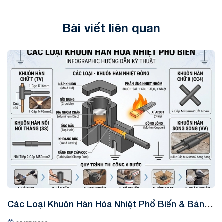
Bài viết liên quan
Tin tức
Các Loại Khuôn Hàn Hóa Nhiệt Phổ Biến & Bảng
K
Tra Mã Kỹ Thuật
&