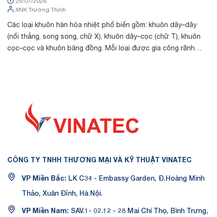
25/07/2026
XNK Trường Thịnh
Các loại khuôn hàn hóa nhiệt phổ biến gồm: khuôn dây–dây
Tr
(nối thẳng, song song, chữ X), khuôn dây–cọc (chữ T), khuôn
chất
cọc–cọc và khuôn băng đồng. Mỗi loại được gia công rãnh
th
riêng theo kích thước cá...
dò
CÔNG TY TNHH THƯƠNG MẠI VÀ KỸ THUẬT VINATEC
VP Miền Bắc:
LK C34 - Embassy Garden, Đ.Hoàng Minh
Thảo, Xuân Đỉnh, Hà Nội.
VP Miền Nam:
SAV.1- 02.12 - 28 Mai Chí Thọ, Bình Trưng,