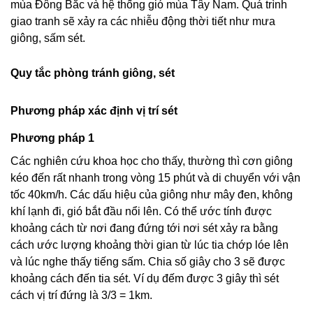
mùa Đông Bắc và hệ thống gió mùa Tây Nam. Quá trình
giao tranh sẽ xảy ra các nhiễu động thời tiết như mưa
giông, sấm sét.
Quy tắc phòng tránh giông, sét
Phương pháp xác định vị trí sét
Phương pháp 1
Các nghiên cứu khoa học cho thấy, thường thì cơn giông
kéo đến rất nhanh trong vòng 15 phút và di chuyển với vận
tốc 40km/h. Các dấu hiệu của giông như mây đen, không
khí lạnh đi, gió bắt đầu nổi lên. Có thể ước tính được
khoảng cách từ nơi đang đứng tới nơi sét xảy ra bằng
cách ước lượng khoảng thời gian từ lúc tia chớp lóe lên
và lúc nghe thấy tiếng sấm. Chia số giây cho 3 sẽ được
khoảng cách đến tia sét. Ví dụ đếm được 3 giây thì sét
cách vị trí đứng là 3/3 = 1km.