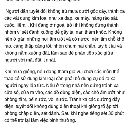
Người dân tuyệt đối không trú mưa dưới gốc cây, tránh xa
các vật dụng kim loại như xe đạp, xe máy, hàng rào sắt,
cuốc, liềm... Khi đang ở ngoài trời thì không đứng thành
nhóm vì sét đánh xuống dễ gây tai nạn thảm khốc. Không
nên ở gần những nơi ẩm ướt và có nước, nên tìm chỗ khô
ráo, càng thấp càng tốt, nhón chụm hai chân, tay bịt tai và
không nằm xuống đất, làm sao để phần tiếp xúc giữa
người với mặt đất ít nhất.
Khi mưa giông, nếu đang tham gia vui chơi các môn thể
thao có sử dụng kim loại cần phải bỏ dụng cụ đó ra xa
người ngay lập tức. Nếu ở trong nhà nên đứng tránh xa
cửa sổ, cửa ra vào, các đồ dùng điện, các chỗ ẩm ướt như
phòng tắm, bể nước, vòi nước. Tránh xa các đường dây
điện, tuyệt đối không dùng điện thoại khi giông tố ập tới
phòng chập điện, sét đánh. Sau khi nghe tiếng sét 30 phút
có thể trở lại làm việc bình thường.