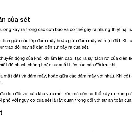
ân của sét
ường xảy ra trong các cơn bão và có thể gây ra những thiệt hại nặ
 tích giữa các lớp đám mây hoặc giữa đám mây và mặt đất. Khi cá
sự trao đổi này sẽ dẫn đến sự xảy ra của sét.
uyển động của khối khí ẩm lên cao, tạo ra sự tách rời của điện t
hiệt độ nhanh chóng hoặc sự xuất hiện của các đối lưu khí.
ữa mặt đất và đám mây, hoặc giữa các đám mây với nhau. Khi cột đ
t.
 đe dọa đối với các khu vực mở trời, mà còn có thể xảy ra trong cá
i phó với nguy cơ của sét là rất quan trọng đối với sự an toàn của
t