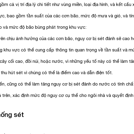
m cả vị trí địa lý chi tiết như vùng miền, loại địa hình, và kết cấu
c, bao gồm tần suất của các cơn bão, mức độ mưa và gió, và tín
o và mức độ bão bùng phát trong khu vực:
chịu ảnh hưởng của các cơn bão, nguy cơ bị sét đánh sẽ cao hơn
 khu vực có thể cung cấp thông tin quan trọng về tần suất và m
ây cối cao, đồi núi, hoặc nước, vì những yếu tố này có thể làm tă
hu hút sét vì chúng có thể là điểm cao và dẫn điện tốt.
, cũng có thể làm tăng nguy cơ bị sét đánh do nước có tính chất
 trên, xác định mức độ nguy cơ cụ thể cho ngôi nhà và quyết định 
hống sét