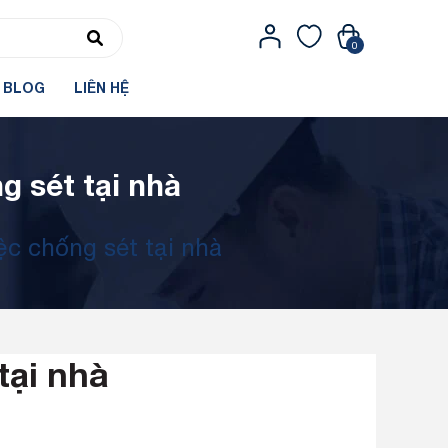
0
BLOG
LIÊN HỆ
g sét tại nhà
ệc chống sét tại nhà
tại nhà