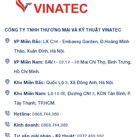
CÔNG TY TNHH THƯƠNG MẠI VÀ KỸ THUẬT VINATEC
VP Miền Bắc:
LK C34 - Embassy Garden, Đ.Hoàng Minh
Thảo, Xuân Đỉnh, Hà Nội.
VP Miền Nam:
SAV.1- 02.12 - 28 Mai Chí Thọ, Bình Trưng,
Hồ Chí Minh.
Kho Miền Bắc:
Quốc Lộ 3, Xã Đông Anh, Hà Nội.
Kho Miền Nam:
Lô 16-III, Đường CN13, KCN Tân Bình, P.
Tây Thạnh, TP.HCM.
Hotline:
0868.744.989
Kinh doanh:
0868.744.989
Tư vấn giải pháp - Kỹ thuật:
0972.499.992