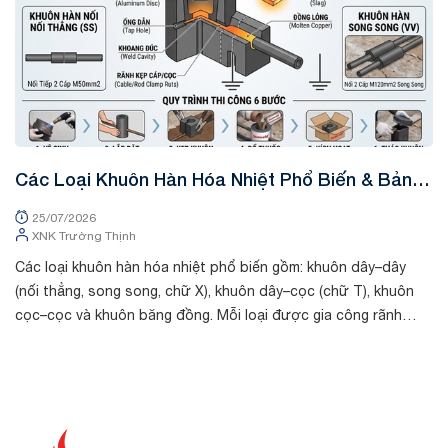
Các Loại Khuôn Hàn Hóa Nhiệt Phổ Biến & Bảng
K
Tra Mã Kỹ Thuật
&
25/07/2026
XNK Trường Thịnh
Các loại khuôn hàn hóa nhiệt phổ biến gồm: khuôn dây–dây
Tr
(nối thẳng, song song, chữ X), khuôn dây–cọc (chữ T), khuôn
chất
cọc–cọc và khuôn băng đồng. Mỗi loại được gia công rãnh
th
riêng theo kích thước cá...
dò