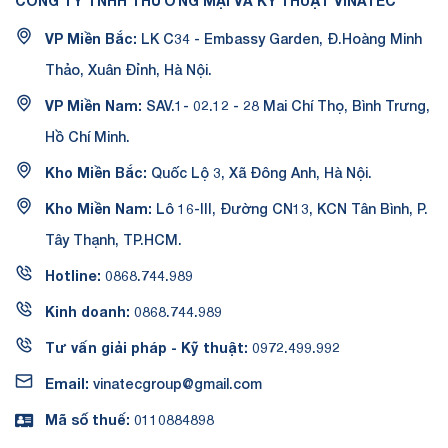
CÔNG TY TNHH THƯƠNG MẠI VÀ KỸ THUẬT VINATEC
VP Miền Bắc:
LK C34 - Embassy Garden, Đ.Hoàng Minh
Thảo, Xuân Đỉnh, Hà Nội.
VP Miền Nam:
SAV.1- 02.12 - 28 Mai Chí Thọ, Bình Trưng,
Hồ Chí Minh.
Kho Miền Bắc:
Quốc Lộ 3, Xã Đông Anh, Hà Nội.
Kho Miền Nam:
Lô 16-III, Đường CN13, KCN Tân Bình, P.
Tây Thạnh, TP.HCM.
Hotline:
0868.744.989
Kinh doanh:
0868.744.989
Tư vấn giải pháp - Kỹ thuật:
0972.499.992
Email:
vinatecgroup@gmail.com
Mã số thuế:
0110884898