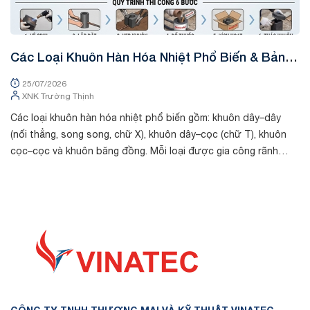
Các Loại Khuôn Hàn Hóa Nhiệt Phổ Biến & Bảng
K
Tra Mã Kỹ Thuật
&
25/07/2026
XNK Trường Thịnh
Các loại khuôn hàn hóa nhiệt phổ biến gồm: khuôn dây–dây
Tr
(nối thẳng, song song, chữ X), khuôn dây–cọc (chữ T), khuôn
chất
cọc–cọc và khuôn băng đồng. Mỗi loại được gia công rãnh
th
riêng theo kích thước cá...
dò