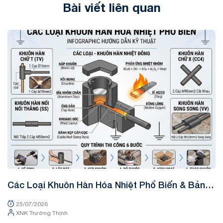
Bài viết liên quan
Tin tức
Các Loại Khuôn Hàn Hóa Nhiệt Phổ Biến & Bảng
K
Tra Mã Kỹ Thuật
&
25/07/2026
XNK Trường Thịnh