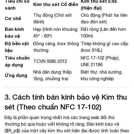
Tiêu chí so
Kim thu sét ESE
Kim thu sét Cổ điển
sánh
(Hiện đại)
Thụ động (Chờ sét
Chủ động (Phát tia tiên
Cơ chế
đánh)
đạo đón sét)
Bán kính
Hẹp (Hình nón khoảng
Rất rộng (Lên đến hơn
bảo vệ
45° - 60°)
100m)
Độ bền vật
Đồng vàng, Inox thông
Thép không gỉ cao cấp
liệu
thường
(Inox 316L)
Tiêu chuẩn
NFC 17-102 (Pháp),
TCVN 9385:2012
áp dụng
UNE 21186
Nhà dân dụng thấp
Biệt thự, nhà xưởng,
Ứng dụng
tầng, chuồng trại
khu công nghiệp
3. Cách tính bán kính bảo vệ Kim thu
sét (Theo chuẩn NFC 17-102)
Đây là phần quan trọng nhất mà các trang web đối thủ
thường bỏ qua hoặc viết không rõ ràng. Bán kính bảo vệ
(
$R_p$
) của một cây kim thu sét hiện đại được tính toán theo