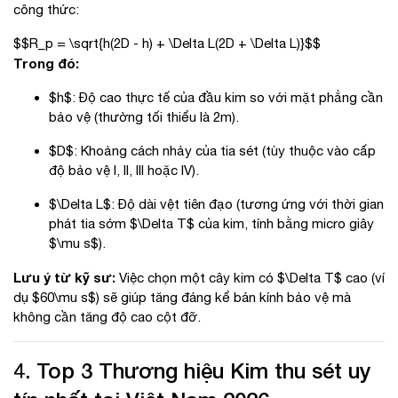
công thức:
$$R_p = \sqrt{h(2D - h) + \Delta L(2D + \Delta L)}$$
Trong đó:
$h$
: Độ cao thực tế của đầu kim so với mặt phẳng cần
bảo vệ (thường tối thiểu là 2m).
$D$
: Khoảng cách nhảy của tia sét (tùy thuộc vào cấp
độ bảo vệ I, II, III hoặc IV).
$\Delta L$
: Độ dài vệt tiên đạo (tương ứng với thời gian
phát tia sớm
$\Delta T$
của kim, tính bằng micro giây
$\mu s$
).
Lưu ý từ kỹ sư:
Việc chọn một cây kim có
$\Delta T$
cao (ví
dụ
$60\mu s$
) sẽ giúp tăng đáng kể bán kính bảo vệ mà
không cần tăng độ cao cột đỡ.
4. Top 3 Thương hiệu Kim thu sét uy