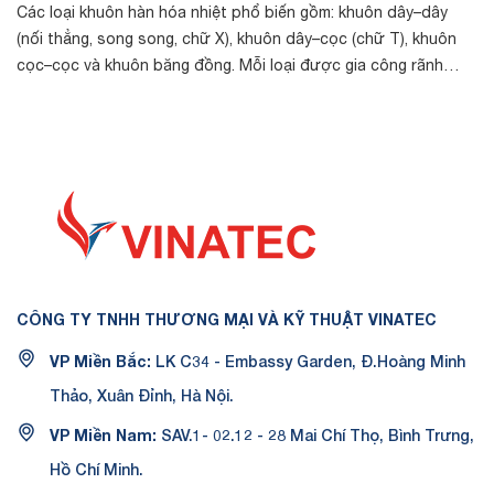
Các loại khuôn hàn hóa nhiệt phổ biến gồm: khuôn dây–dây
Tr
(nối thẳng, song song, chữ X), khuôn dây–cọc (chữ T), khuôn
chất
cọc–cọc và khuôn băng đồng. Mỗi loại được gia công rãnh
th
riêng theo kích thước cá...
dò
CÔNG TY TNHH THƯƠNG MẠI VÀ KỸ THUẬT VINATEC
VP Miền Bắc:
LK C34 - Embassy Garden, Đ.Hoàng Minh
Thảo, Xuân Đỉnh, Hà Nội.
VP Miền Nam:
SAV.1- 02.12 - 28 Mai Chí Thọ, Bình Trưng,
Hồ Chí Minh.