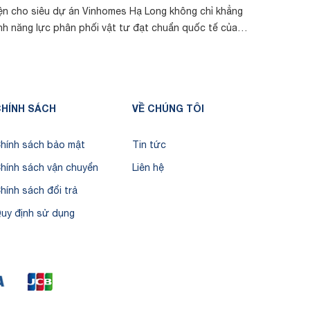
ện cho siêu dự án Vinhomes Hạ Long không chỉ khẳng
thời điểm
nh năng lực phân phối vật tư đạt chuẩn quốc tế của
biệt thự g
NATEC, mà còn ghi dấu bước tiến lớn...
chuyển mây
HÍNH SÁCH
VỀ CHÚNG TÔI
hính sách bảo mật
Tin tức
hính sách vận chuyển
Liên hệ
hính sách đổi trả
uy định sử dụng