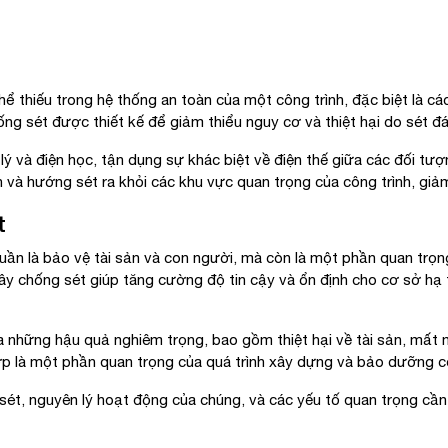
ể thiếu trong hệ thống an toàn của một công trình, đặc biệt là cá
g sét được thiết kế để giảm thiểu nguy cơ và thiệt hại do sét đá
ý và điện học, tận dụng sự khác biệt về điện thế giữa các đối tượn
n và hướng sét ra khỏi các khu vực quan trọng của công trình, giả
t
ần là bảo vệ tài sản và con người, mà còn là một phần quan trọn
dây chống sét giúp tăng cường độ tin cậy và ổn định cho cơ sở hạ t
a những hậu quả nghiêm trọng, bao gồm thiệt hại về tài sản, mất
ợp là một phần quan trọng của quá trình xây dựng và bảo dưỡng cô
sét, nguyên lý hoạt động của chúng, và các yếu tố quan trọng cầ