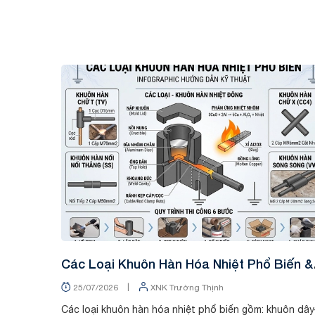
Tin tức
Các Loại Khuôn Hàn Hóa Nhiệt Phổ Biến &
Bảng Tra Mã Kỹ Thuật
|
25/07/2026
XNK Trường Thịnh
Các loại khuôn hàn hóa nhiệt phổ biến gồm: khuôn dây