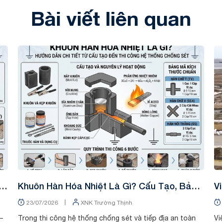
Bài viết liên quan
Tin tức
Khuôn Hàn Hóa Nhiệt Là Gì? Cấu Tạo, Bảng
V
Mã & Kỹ Thuật Thi Công
T
|
23/07/2026
XNK Trường Thịnh
–
Trong thi công hệ thống chống sét và tiếp địa an toàn
Vi