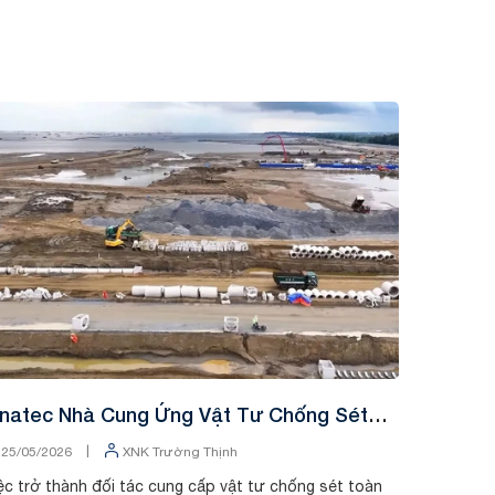
Tin tức
Tin 
inatec Nhà Cung Ứng Vật Tư Chống Sét
Hồ Bơi 
ại Đại Đô Thị Vin Home Hạ Long
|
25/05/2026
XNK Trường Thịnh
21/05/2
ệc trở thành đối tác cung cấp vật tư chống sét toàn
Mùa hè ma