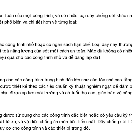
n toàn của một công trình, và có nhiều loại dây chống sét khác 
t phổ biến và chi tiết hơn về từng loại:
c công trình nhỏ hoặc có ngân sách hạn chế. Loại dây này thườn
ải toả năng lượng của sét một cách an toàn. Mặc dù không có nhiề
iệu quả cho các công trình nhỏ và dễ dàng lắp đặt.
ụng cho các công trình trung bình đến lớn như các tòa nhà cao tầ
 được thiết kế theo các tiêu chuẩn kỹ thuật nghiêm ngặt để đảm b
hịu được áp lực môi trường và có tuổi thọ cao, giúp bảo vệ công 
ờng được sử dụng cho các công trình đặc biệt hoặc có yêu cầu kỹ 
t từ xa, và vật liệu chống ăn mòn tiên tiến nhất. Dây chống sét t
y cơ cho công trình và các thiết bị trong đó.