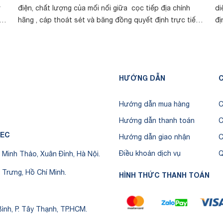
ữ
điện, chất lượng của mối nối giữa cọc tiếp địa chính
di
hãng , cáp thoát sét và băng đồng quyết định trực tiếp
đị
đến khả năng tản dòng ...
VI
HƯỚNG DẪN
C
Hướng dẫn mua hàng
C
Hướng dẫn thanh toán
C
TEC
Hướng dẫn giao nhận
C
Điều khoản dịch vụ
Q
Minh Thảo, Xuân Đỉnh, Hà Nội.
 Trưng, Hồ Chí Minh.
HÌNH THỨC THANH TOÁN
ình, P. Tây Thạnh, TP.HCM.