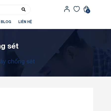
0
BLOG
LIÊN HỆ
ng sét
dây chống sét