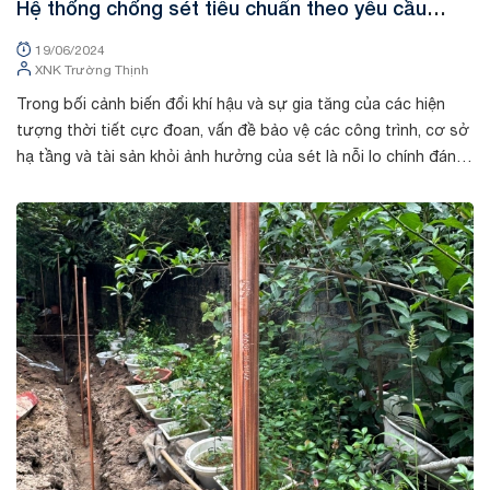
Hệ thống chống sét tiêu chuẩn theo yêu cầu
TCVN 9385
19/06/2024
XNK Trường Thịnh
Trong bối cảnh biến đổi khí hậu và sự gia tăng của các hiện
tượng thời tiết cực đoan, vấn đề bảo vệ các công trình, cơ sở
hạ tầng và tài sản khỏi ảnh hưởng của sét là nỗi lo chính đáng
của nhiều ng...
Tin tức