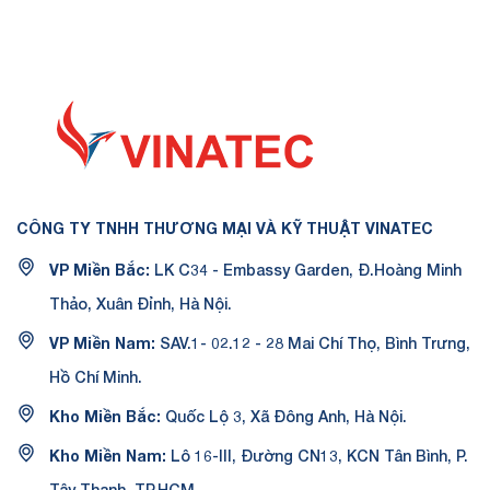
CÔNG TY TNHH THƯƠNG MẠI VÀ KỸ THUẬT VINATEC
VP Miền Bắc:
LK C34 - Embassy Garden, Đ.Hoàng Minh
Thảo, Xuân Đỉnh, Hà Nội.
VP Miền Nam:
SAV.1- 02.12 - 28 Mai Chí Thọ, Bình Trưng,
Hồ Chí Minh.
Kho Miền Bắc:
Quốc Lộ 3, Xã Đông Anh, Hà Nội.
Kho Miền Nam:
Lô 16-III, Đường CN13, KCN Tân Bình, P.
Tây Thạnh, TP.HCM.