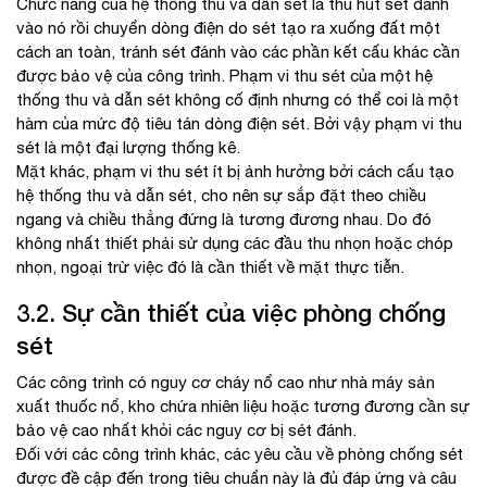
Chức năng của hệ thống thu và dẫn sét là thu hút sét đánh
vào nó rồi chuyển dòng điện do sét tạo ra xuống đất một
cách an toàn, tránh sét đánh vào các phần kết cấu khác cần
được bảo vệ của công trình. Phạm vi thu sét của một hệ
thống thu và dẫn sét không cố định nhưng có thể coi là một
hàm của mức độ tiêu tán dòng điện sét. Bởi vậy phạm vi thu
sét là một đại lượng thống kê.
Mặt khác, phạm vi thu sét ít bị ảnh hưởng bởi cách cấu tạo
hệ thống thu và dẫn sét, cho nên sự sắp đặt theo chiều
ngang và chiều thẳng đứng là tương đương nhau. Do đó
không nhất thiết phải sử dụng các đầu thu nhọn hoặc chóp
nhọn, ngoại trừ việc đó là cần thiết về mặt thực tiễn.
3.2. Sự cần thiết của việc phòng chống
sét
Các công trình có nguy cơ cháy nổ cao như nhà máy sản
xuất thuốc nổ, kho chứa nhiên liệu hoặc tương đương cần sự
bảo vệ cao nhất khỏi các nguy cơ bị sét đánh.
Đối với các công trình khác, các yêu cầu về phòng chống sét
được đề cập đến trong tiêu chuẩn này là đủ đáp ứng và câu