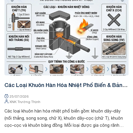
Tin tức
Các Loại Khuôn Hàn Hóa Nhiệt Phổ Biến & Bảng
K
Tra Mã Kỹ Thuật
&
25/07/2026
XNK Trường Thịnh
Các loại khuôn hàn hóa nhiệt phổ biến gồm: khuôn dây–dây
Tr
(nối thẳng, song song, chữ X), khuôn dây–cọc (chữ T), khuôn
chất
cọc–cọc và khuôn băng đồng. Mỗi loại được gia công rãnh
th
riêng theo kích thước cá...
dò