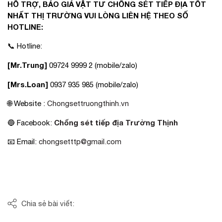
HỖ TRỢ, BÁO GIÁ VẬT TƯ CHỐNG SÉT TIẾP ĐỊA TỐT
NHẤT THỊ TRƯỜNG VUI LÒNG LIÊN HỆ THEO SỐ
HOTLINE:
📞 Hotline:
[Mr.Trung]
09724 9999 2 (mobile/zalo)
[Mrs.Loan]
0937 935 985 (mobile/zalo)
🌐 Website :
Chongsettruongthinh.vn
Chống sét tiếp địa Trường Thịnh
🔵 Facebook:
📧 Email:
chongsetttp@gmail.com
Chia sẻ bài viết: