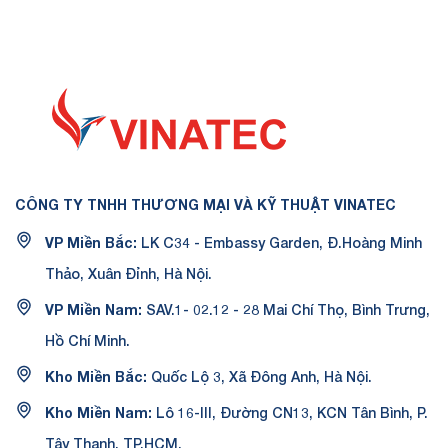
CÔNG TY TNHH THƯƠNG MẠI VÀ KỸ THUẬT VINATEC
VP Miền Bắc:
LK C34 - Embassy Garden, Đ.Hoàng Minh
Thảo, Xuân Đỉnh, Hà Nội.
VP Miền Nam:
SAV.1- 02.12 - 28 Mai Chí Thọ, Bình Trưng,
Hồ Chí Minh.
Kho Miền Bắc:
Quốc Lộ 3, Xã Đông Anh, Hà Nội.
Kho Miền Nam:
Lô 16-III, Đường CN13, KCN Tân Bình, P.
Tây Thạnh, TP.HCM.