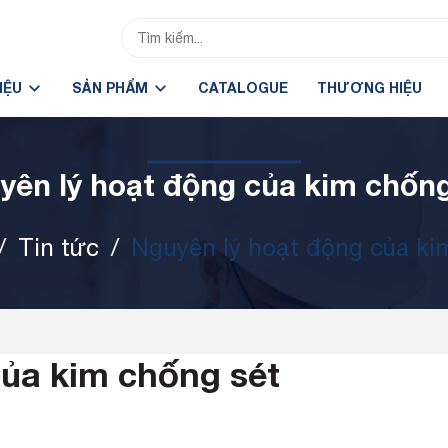
HIỆU
SẢN PHẨM
CATALOGUE
THƯƠNG HIỆU
yên lý hoạt động của kim chống
/
Tin tức
/
Nguyên lý hoạt động của ki
của kim chống sét