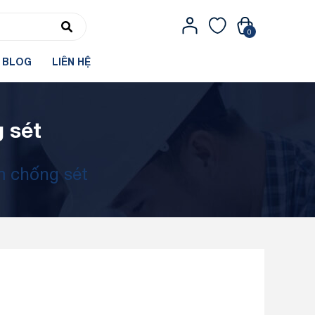
0
BLOG
LIÊN HỆ
 sét
m chống sét