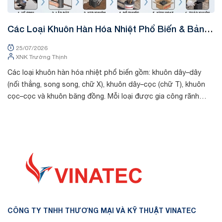
Các Loại Khuôn Hàn Hóa Nhiệt Phổ Biến & Bảng
K
Tra Mã Kỹ Thuật
&
25/07/2026
XNK Trường Thịnh
Các loại khuôn hàn hóa nhiệt phổ biến gồm: khuôn dây–dây
Tr
(nối thẳng, song song, chữ X), khuôn dây–cọc (chữ T), khuôn
chất
cọc–cọc và khuôn băng đồng. Mỗi loại được gia công rãnh
th
riêng theo kích thước cá...
dò
CÔNG TY TNHH THƯƠNG MẠI VÀ KỸ THUẬT VINATEC