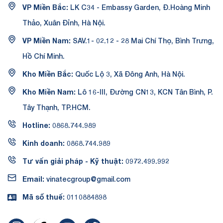
VP Miền Bắc:
LK C34 - Embassy Garden, Đ.Hoàng Minh
Thảo, Xuân Đỉnh, Hà Nội.
VP Miền Nam:
SAV.1- 02.12 - 28 Mai Chí Thọ, Bình Trưng,
Hồ Chí Minh.
Kho Miền Bắc:
Quốc Lộ 3, Xã Đông Anh, Hà Nội.
Kho Miền Nam:
Lô 16-III, Đường CN13, KCN Tân Bình, P.
Tây Thạnh, TP.HCM.
Hotline:
0868.744.989
Kinh doanh:
0868.744.989
Tư vấn giải pháp - Kỹ thuật:
0972.499.992
Email:
vinatecgroup@gmail.com
Mã số thuế:
0110884898