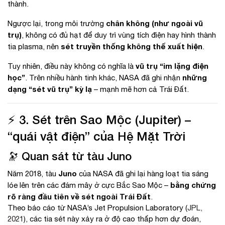
thành.
chân không (như ngoài vũ
Ngược lại, trong môi trường
trụ)
, không có đủ hạt để duy trì vùng tích điện hay hình thành
sét truyền thống không thể xuất hiện
tia plasma, nên
.
vũ trụ “im lặng điện
Tuy nhiên, điều này không có nghĩa là
học”
những
. Trên nhiều hành tinh khác, NASA đã ghi nhận
dạng “sét vũ trụ” kỳ lạ
– mạnh mẽ hơn cả Trái Đất.
⚡ 3. Sét trên Sao Mộc (Jupiter) –
“quái vật điện” của Hệ Mặt Trời
🔭 Quan sát từ tàu Juno
Juno
Năm 2018, tàu
của NASA đã ghi lại hàng loạt tia sáng
bằng chứng
lóe lên trên các đám mây ở cực Bắc Sao Mộc –
rõ ràng đầu tiên về sét ngoài Trái Đất
.
Theo báo cáo từ NASA’s Jet Propulsion Laboratory (
JPL,
2021
), các tia sét này xảy ra ở độ cao thấp hơn dự đoán,