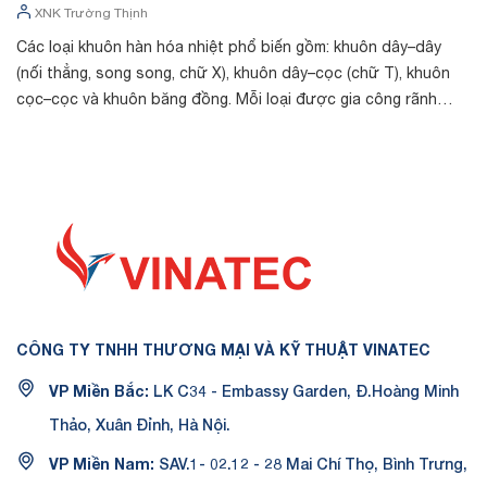
XNK Trường Thịnh
Các loại khuôn hàn hóa nhiệt phổ biến gồm: khuôn dây–dây
Tr
(nối thẳng, song song, chữ X), khuôn dây–cọc (chữ T), khuôn
chất
cọc–cọc và khuôn băng đồng. Mỗi loại được gia công rãnh
th
riêng theo kích thước cá...
dò
CÔNG TY TNHH THƯƠNG MẠI VÀ KỸ THUẬT VINATEC
VP Miền Bắc:
LK C34 - Embassy Garden, Đ.Hoàng Minh
Thảo, Xuân Đỉnh, Hà Nội.
VP Miền Nam:
SAV.1- 02.12 - 28 Mai Chí Thọ, Bình Trưng,