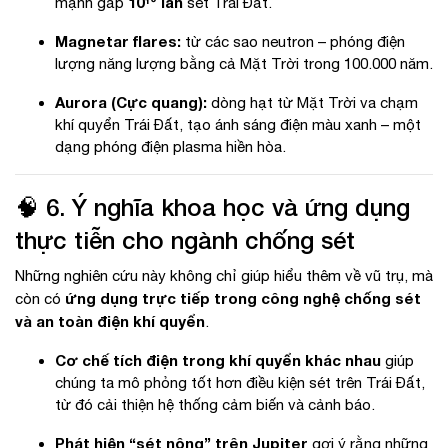
10¹⁰ lần
mạnh gấp
sét Trái Đất.
Magnetar flares:
từ các sao neutron – phóng điện
lượng năng lượng bằng cả Mặt Trời trong 100.000 năm.
Aurora (Cực quang):
dòng hạt từ Mặt Trời va chạm
khí quyển Trái Đất, tạo ánh sáng điện màu xanh – một
dạng phóng điện plasma hiền hòa.
🧠 6. Ý nghĩa khoa học và ứng dụng
thực tiễn cho ngành chống sét
Những nghiên cứu này không chỉ giúp hiểu thêm về vũ trụ, mà
ứng dụng trực tiếp trong công nghệ chống sét
còn có
và an toàn điện khí quyển
.
Cơ chế tích điện trong khí quyển khác nhau
giúp
chúng ta mô phỏng tốt hơn điều kiện sét trên Trái Đất,
từ đó cải thiện hệ thống cảm biến và cảnh báo.
Phát hiện “sét nông” trên Jupiter
gợi ý rằng những