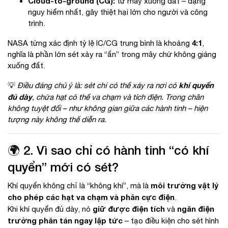
Cloud-to-ground (CG):
từ mây xuống đất – dạng
nguy hiểm nhất, gây thiệt hại lớn cho người và công
trình.
4:1
NASA từng xác định tỷ lệ IC/CG trung bình là khoảng
,
nghĩa là phần lớn sét xảy ra “ẩn” trong mây chứ không giáng
xuống đất.
khí quyển
💡
Điều đáng chú ý là: sét chỉ có thể xảy ra nơi có
đủ dày
, chứa hạt có thể va chạm và tích điện. Trong chân
không tuyệt đối – như không gian giữa các hành tinh – hiện
tượng này không thể diễn ra.
🌍 2. Vì sao chỉ có hành tinh “có khí
quyển” mới có sét?
môi trường vật lý
Khí quyển không chỉ là “không khí”, mà là
cho phép các hạt va chạm và phân cực điện
.
giữ được điện tích
ngăn điện
Khi khí quyển đủ dày, nó
và
trường phân tán ngay lập tức
– tạo điều kiện cho sét hình