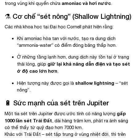
amoniac và hơi nước
trong vùng khí quyển chứa
.
⚗️ Cơ chế “sét nông” (Shallow Lightning)
Các nhà khoa học tại Đại học Cornell phát hiện rằng:
Khi amoniac hòa tan với nước, tạo ra dung dịch
“ammonia-water” có điểm đóng băng thấp hơn.
Ở những tầng lạnh hơn, dung dịch này tồn tại ở trạng
giữ lại khả năng dẫn điện và tạo sét
thái lỏng, giúp
ở độ cao lớn hơn
.
shallow lightning
Hiện tượng này được gọi là
– “sét
nông”.
🔋 Sức mạnh của sét trên Jupiter
gấp
Một tia sét trên Jupiter được ước tính có năng lượng
1000 lần sét Trái Đất
, dài hàng trăm km, phát ra ánh sáng
có thể thấy từ quỹ đạo hơn 7000 km.
Khác với Trái Đất – sét tập trung ở vùng nhiệt đới, thì trên