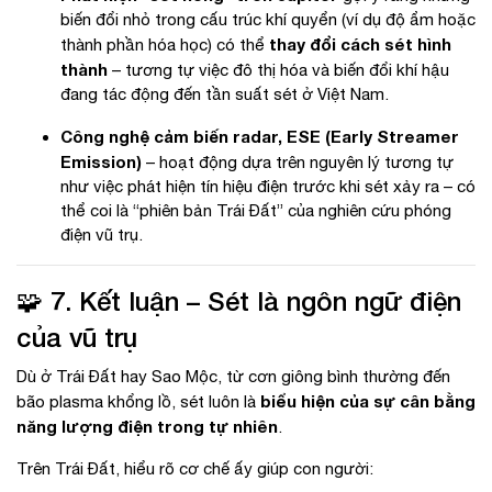
biến đổi nhỏ trong cấu trúc khí quyển (ví dụ độ ẩm hoặc
thay đổi cách sét hình
thành phần hóa học) có thể
thành
– tương tự việc đô thị hóa và biến đổi khí hậu
đang tác động đến tần suất sét ở Việt Nam.
Công nghệ cảm biến radar, ESE (Early Streamer
Emission)
– hoạt động dựa trên nguyên lý tương tự
như việc phát hiện tín hiệu điện trước khi sét xảy ra – có
thể coi là “phiên bản Trái Đất” của nghiên cứu phóng
điện vũ trụ.
🧩 7. Kết luận – Sét là ngôn ngữ điện
của vũ trụ
Dù ở Trái Đất hay Sao Mộc, từ cơn giông bình thường đến
biểu hiện của sự cân bằng
bão plasma khổng lồ, sét luôn là
năng lượng điện trong tự nhiên
.
Trên Trái Đất, hiểu rõ cơ chế ấy giúp con người: