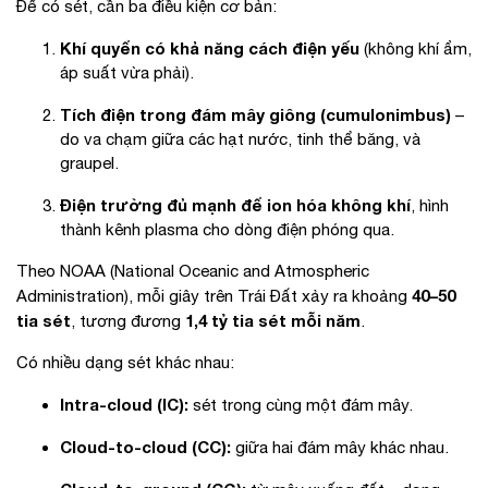
Để có sét, cần ba điều kiện cơ bản:
Khí quyển có khả năng cách điện yếu
(không khí ẩm,
áp suất vừa phải).
Tích điện trong đám mây giông (cumulonimbus)
–
do va chạm giữa các hạt nước, tinh thể băng, và
graupel.
Điện trường đủ mạnh để ion hóa không khí
, hình
thành kênh plasma cho dòng điện phóng qua.
Theo NOAA (National Oceanic and Atmospheric
40–50
Administration), mỗi giây trên Trái Đất xảy ra khoảng
tia sét
1,4 tỷ tia sét mỗi năm
, tương đương
.
Có nhiều dạng sét khác nhau:
Intra-cloud (IC):
sét trong cùng một đám mây.
Cloud-to-cloud (CC):
giữa hai đám mây khác nhau.