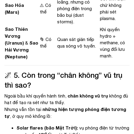
loãng, nhưng có
Sao Hỏa
⚠️ Có
chứ không
phóng điện trong
(Mars)
thể
phải sét
bão bụi (dust
plasma.
storms).
Sao Thiên
Khí quyển
Vương
hydro +
🌀 Có
Quan sát gián tiếp
(Uranus)
Sao
methane, có
&
thể
qua sóng vô tuyến.
vùng đối lưu
Hải Vương
mạnh.
(Neptune)
🌌 5. Còn trong “chân không” vũ trụ
thì sao?
chân không vũ trụ
Ngoài bầu khí quyển hành tinh,
không đủ
hạt để tạo ra sét như ta thấy.
những hiện tượng phóng điện tương
Nhưng vẫn tồn tại
tự
, ở quy mô khổng lồ:
Solar flares (bão Mặt Trời):
vụ phóng điện từ trường