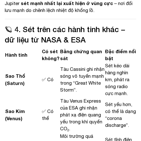
sét mạnh nhất lại xuất hiện ở vùng cực
Jupiter
– nơi đối
lưu mạnh do chênh lệch nhiệt độ khổng lồ.
🪐 4. Sét trên các hành tinh khác –
dữ liệu từ NASA & ESA
Có sét
Bằng chứng quan
Đặc điểm nổi
Hành tinh
không?
sát
bật
Sét kéo dài
Tàu Cassini ghi nhận
hàng nghìn
Sao Thổ
sóng vô tuyến mạnh
✅ Có
km, phát ra
(Saturn)
trong “Great White
sóng radio
Storm”.
cực mạnh.
Tàu Venus Express
Sét yếu hơn,
của ESA ghi nhận
Sao Kim
✅ Có
có thể là dạng
phát xạ điện quang
(Venus)
thể
“corona
yếu trong khí quyển
discharge”.
CO₂.
Môi trường quá
Sét tĩnh điện