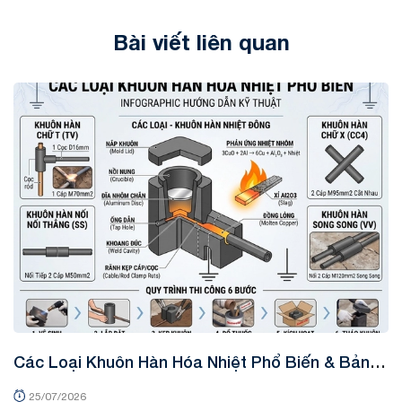
Bài viết liên quan
Tin tức
Các Loại Khuôn Hàn Hóa Nhiệt Phổ Biến & Bảng
K
Tra Mã Kỹ Thuật
&
25/07/2026